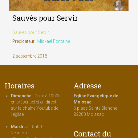
Sauvés pour Servir
Sauvés pour Servir
Predicateur :
Mickael Fontaine
2 septembre 2018
Horaires
Adresse
Dimanche :
Culte à 10h00
Eglise Evangélique de
en présentiel et en direct
Moissac
sur la chaîne Youtube de
6 place Sainte Blanche
l'église
82200 Moissac
Mardi :
à 15h00
Contact du
Réunion