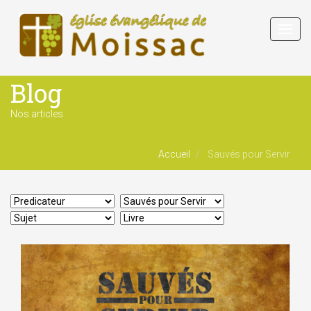
Toggl
navig
Blog
Nos articles
Accueil
Sauvés pour Servir