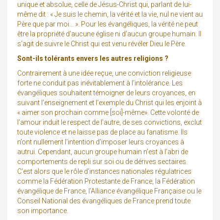
unique et absolue, celle de Jésus-Christ qui, parlant de lui-
même dit : « Je suis le chemin, la vérité et la vie, nul ne vient au
Père que par moi… ». Pour les évangéliques, la vérité ne peut
être la propriété d’aucune église ni d’aucun groupe humain. Il
s’agit de suivre le Christ qui est venu révéler Dieu le Père.
Sont-ils tolérants envers les autres religions ?
Contrairement à une idée reçue, une conviction religieuse
forte ne conduit pas inévitablement à l’intolérance. Les
évangéliques souhaitent témoigner de leurs croyances, en
suivant l’enseignement et l’exemple du Christ qui les enjoint à
« aimer son prochain comme [soi]-même». Cette volonté de
l’amour induit le respect de l’autre, de ses convictions, exclut
toute violence et ne laisse pas de place au fanatisme. Ils
n’ont nullement l’intention d’imposer leurs croyances à
autrui. Cependant, aucun groupe humain n’est à l’abri de
comportements de repli sur soi ou de dérives sectaires.
C’est alors que le rôle d’instances nationales régulatrices
comme la Fédération Protestante de France, la Fédération
évangélique de France, l’Alliance évangélique Française ou le
Conseil National des évangéliques de France prend toute
son importance.