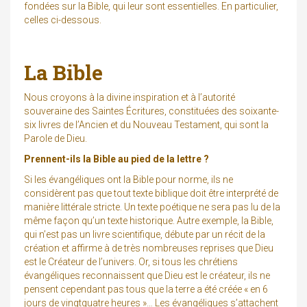
fondées sur la Bible, qui leur sont essentielles. En particulier,
celles ci-dessous.
La Bible
Nous croyons à la divine inspiration et à l’autorité
souveraine des Saintes Écritures, constituées des soixante-
six livres de l’Ancien et du Nouveau Testament, qui sont la
Parole de Dieu.
Prennent-ils la Bible au pied de la lettre ?
Si les évangéliques ont la Bible pour norme, ils ne
considèrent pas que tout texte biblique doit être interprété de
manière littérale stricte. Un texte poétique ne sera pas lu de la
même façon qu’un texte historique. Autre exemple, la Bible,
qui n’est pas un livre scientifique, débute par un récit de la
création et affirme à de très nombreuses reprises que Dieu
est le Créateur de l’univers. Or, si tous les chrétiens
évangéliques reconnaissent que Dieu est le créateur, ils ne
pensent cependant pas tous que la terre a été créée « en 6
jours de vingtquatre heures »… Les évangéliques s’attachent