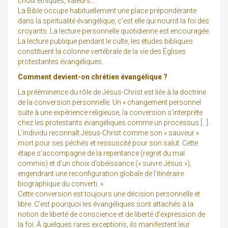
choix éthiques, valeurs…
La Bible occupe habituellement une place prépondérante
dans la spiritualité évangélique, c’est elle qui nourrit la foi des
croyants. La lecture personnelle quotidienne est encouragée.
La lecture publique pendant le culte, les études bibliques
constituent la colonne vertébrale de la vie des Églises
protestantes évangéliques.
Comment devient-on chrétien évangélique ?
La prééminence du rôle de Jésus-Christ est liée à la doctrine
de la conversion personnelle. Un « changement personnel
suite à une expérience religieuse, la conversion s’interprète
chez les protestants évangéliques comme un processus […].
L’individu reconnaît Jésus-Christ comme son « sauveur »
mort pour ses péchés et ressuscité pour son salut. Cette
étape s’accompagne de la repentance (regret du mal
commis) et d’un choix d’obéissance (« suivre Jésus »),
engendrant une reconfiguration globale de l’itinéraire
biographique du converti. »
Cette conversion est toujours une décision personnelle et
libre. C’est pourquoi les évangéliques sont attachés à la
notion de liberté de conscience et de liberté d’expression de
la foi. À quelques rares exceptions, ils manifestent leur