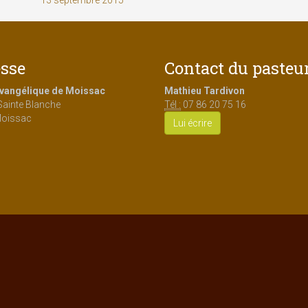
sse
Contact du pasteu
Evangélique de Moissac
Mathieu Tardivon
Sainte Blanche
Tél :
07 86 20 75 16
oissac
Lui écrire