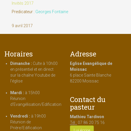
Invités 2017
Predicateur :
Georges Fontaine
9 avril 2017
Horaires
Adresse
Dimanche :
Culte à 10h00
Eglise Evangélique de
en présentiel et en direct
Moissac
sur la chaîne Youtube de
6 place Sainte Blanche
l'église
82200 Moissac
Mardi :
à 15h00
Contact du
Réunion
d'Evangélisation/Edification
pasteur
Vendredi :
à 19h00
Mathieu Tardivon
Réunion de
Tél :
07 86 20 75 16
Prière/Edification
Lui écrire