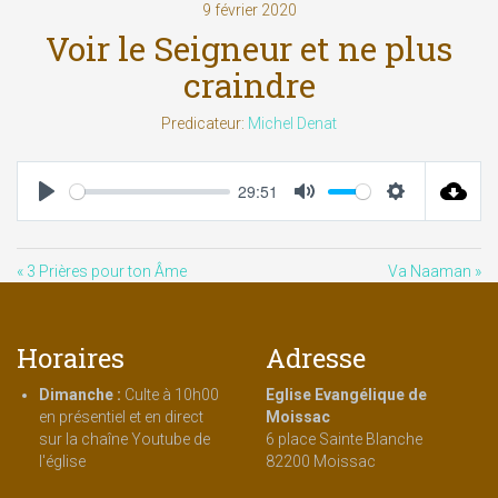
9 février 2020
Voir le Seigneur et ne plus
craindre
Predicateur:
Michel Denat
29:51
Play
Mute
Settings
« 3 Prières pour ton Âme
Va Naaman »
Horaires
Adresse
Dimanche :
Culte à 10h00
Eglise Evangélique de
en présentiel et en direct
Moissac
sur la chaîne Youtube de
6 place Sainte Blanche
l'église
82200 Moissac