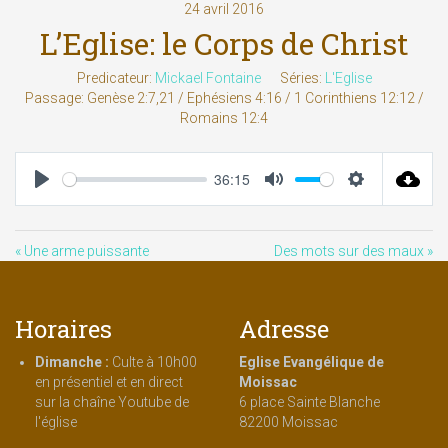
24 avril 2016
L’Eglise: le Corps de Christ
Predicateur:
Mickael Fontaine
Séries:
L'Eglise
Passage:
Genèse 2:7,21 / Ephésiens 4:16 / 1 Corinthiens 12:12 /
Romains 12:4
36:15
Play
Mute
Settings
« Une arme puissante
Des mots sur des maux »
Horaires
Adresse
Dimanche :
Culte à 10h00
Eglise Evangélique de
en présentiel et en direct
Moissac
sur la chaîne Youtube de
6 place Sainte Blanche
l'église
82200 Moissac