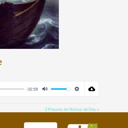
e
-32:58
Mute
Settings
3 Preuves de l’Amour de Dieu »