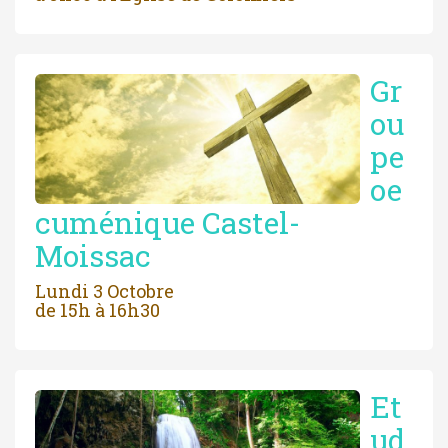
Gr
ou
pe
oe
cuménique Castel-
Moissac
Lundi 3 Octobre
de 15h à 16h30
Et
ud