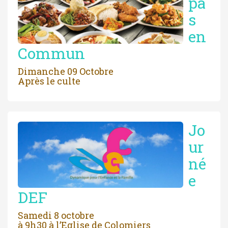
pa
s
en
Commun
Dimanche 09 Octobre
Après le culte
Jo
ur
né
e
DEF
Samedi 8 octobre
à 9h30 à l’Eglise de Colomiers