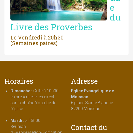
e
du
Livre des Proverbes
Le Vendredi à 20h30
(Semaines paires)
Horaires
Adresse
Dimanche :
Culte à 10h00
Eglise Evangélique de
en présentiel et en direct
Moissac
sur la chaîne Youtube de
6 place Sainte Blanche
l'église
82200 Moissac
Mardi :
à 15h00
Contact du
Réunion
d'Evangélisation/Edification