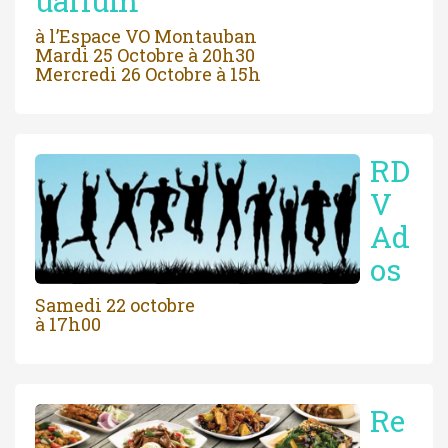
uarium
à l’Espace VO Montauban
Mardi 25 Octobre à 20h30
Mercredi 26 Octobre à 15h
RD
V
Ad
os
Samedi 22 octobre
à 17h00
Re