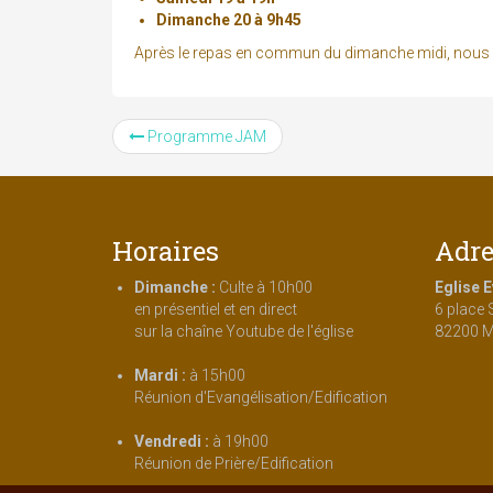
Dimanche 20 à 9h45
Après le repas en commun du dimanche midi, nous aur
Programme JAM
Horaires
Adre
Dimanche :
Culte à 10h00
Eglise 
en présentiel et en direct
6 place 
sur la chaîne Youtube de l'église
82200 M
Mardi :
à 15h00
Réunion d'Evangélisation/Edification
Vendredi :
à 19h00
Réunion de Prière/Edification