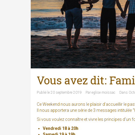
Vous avez dit: Fami
Publié le
20 septembre 2019
Par
eglise moissac
Dans
Oct
Ce Weekend nous aurons le plaisir d’accueillir le pas
Il nous apportera une série de 3 messages intitulée
“
Si vous voulez connaître et vivre les principes d’un 
Vendredi 18 à 20h
Samedi 19 à 19h