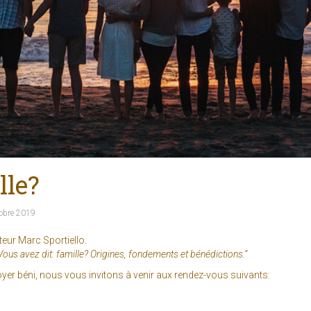
lle?
obre 2019
teur Marc Sportiello.
Vous avez dit: famille? Origines, fondements et bénédictions.”
foyer béni, nous vous invitons à venir aux rendez-vous suivants: