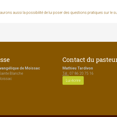
ons aussi la possibilité de lui poser des questions pratiques sur le su
sse
Contact du pasteu
Evangélique de Moissac
Mathieu Tardivon
Sainte Blanche
Tél :
07 86 20 75 16
oissac
Lui écrire