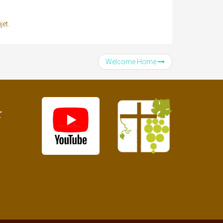
jet.
Welcome Home
r