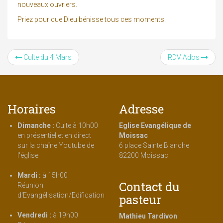
nouveaux ouvriers.
Priez pour que Dieu bénisse tous ces moments.
Culte du 4 Mars
RDV Ados
Horaires
Adresse
Dimanche :
Culte à 10h00
Eglise Evangélique de
en présentiel et en direct
Moissac
sur la chaîne Youtube de
6 place Sainte Blanche
l'église
82200 Moissac
Mardi :
à 15h00
Contact du
Réunion
d'Evangélisation/Edification
pasteur
Vendredi :
à 19h00
Mathieu Tardivon