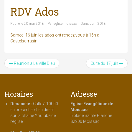
RDV Ados
Publié le
20 mai 2018
Par
eglise moissac
Dans
Juin 2018
Samedi 16 juin les ados ont rendez vous à 16h à
Castelsarrasin
Réunion à La Ville Dieu
Culte du 17 juin
Horaires
Adresse
Dimanche :
Culte à 10h00
Eglise Evangélique de
en présentiel et en direct
Moissac
sur la chaîne Youtube de
6 place Sainte Blanche
l'église
82200 Moissac