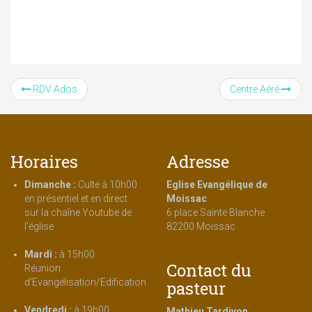
RDV Ados
Centre Aéré
Horaires
Adresse
Dimanche :
Culte à 10h00
Eglise Evangélique de
en présentiel et en direct
Moissac
sur la chaîne Youtube de
6 place Sainte Blanche
l'église
82200 Moissac
Mardi :
à 15h00
Contact du
Réunion
d'Evangélisation/Edification
pasteur
Vendredi :
à 19h00
Mathieu Tardivon