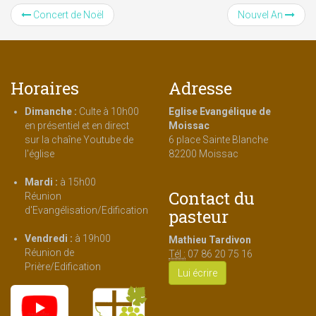
Concert de Noël
Nouvel An
Horaires
Adresse
Dimanche :
Culte à 10h00
Eglise Evangélique de
en présentiel et en direct
Moissac
sur la chaîne Youtube de
6 place Sainte Blanche
l'église
82200 Moissac
Mardi :
à 15h00
Contact du
Réunion
d'Evangélisation/Edification
pasteur
Vendredi :
à 19h00
Mathieu Tardivon
Réunion de
Tél :
07 86 20 75 16
Prière/Edification
Lui écrire