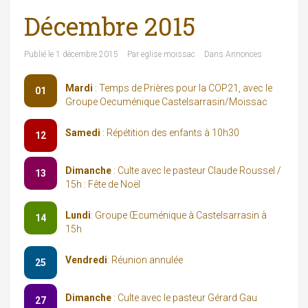
Décembre 2015
Publié le
1 décembre 2015
Par
eglise moissac
Dans
Annonces
Mardi
: Temps de Prières pour la COP21, avec le
01
Groupe Oecuménique Castelsarrasin/Moissac
Samedi
: Répétition des enfants à 10h30
12
Dimanche
: Culte avec le pasteur Claude Roussel /
13
15h : Fête de Noël
Lundi
: Groupe Œcuménique à Castelsarrasin à
14
15h
Vendredi
: Réunion annulée
25
Dimanche
: Culte avec le pasteur Gérard Gau
27