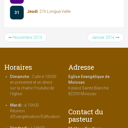
Jeudi
: 21h Longue Veille
31
Novembre 2015
Janvier 2016
Horaires
Adresse
Dimanche :
Culte à 10h00
Eglise Evangélique de
en présentiel et en direct
Moissac
sur la chaîne Youtube de
6 place Sainte Blanche
l'église
82200 Moissac
Mardi :
à 15h00
Contact du
Réunion
d'Evangélisation/Edification
pasteur