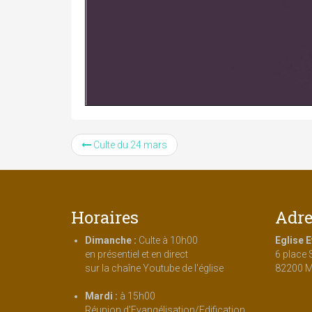
Culte du 24 mars
Horaires
Adre
Dimanche :
Culte à 10h00
Eglise 
en présentiel et en direct
6 place 
sur la chaîne Youtube de l'église
82200 M
Mardi :
à 15h00
Réunion d'Evangélisation/Edification