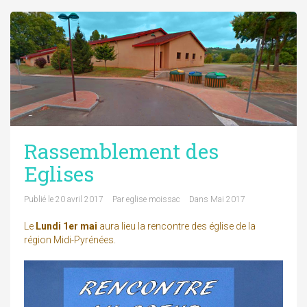
Rassemblement des
Eglises
Publié le
20 avril 2017
Par
eglise moissac
Dans
Mai 2017
Le
Lundi 1er mai
aura lieu la rencontre des église de la
région Midi-Pyrénées.