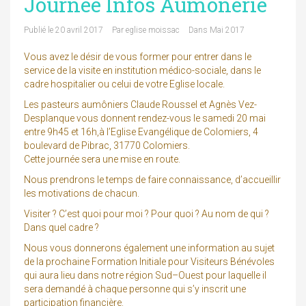
Journée Infos Aumônerie
Publié le
20 avril 2017
Par
eglise moissac
Dans
Mai 2017
Vous avez le désir de vous former pour entrer dans le
service de la visite en institution médico-sociale, dans le
cadre hospitalier ou celui de votre Eglise locale.
Les pasteurs aumôniers Claude Roussel et Agnès Vez-
Desplanque vous donnent rendez-vous le samedi 20 mai
entre 9h45 et 16h,à l’Eglise Evangélique de Colomiers, 4
boulevard de Pibrac, 31770 Colomiers.
Cette journée sera une mise en route.
Nous prendrons le temps de faire connaissance, d’accueillir
les motivations de chacun.
Visiter ? C’est quoi pour moi ? Pour quoi ? Au nom de qui ?
Dans quel cadre ?
Nous vous donnerons également une information au sujet
de la prochaine Formation Initiale pour Visiteurs Bénévoles
qui aura lieu dans notre région Sud–Ouest pour laquelle il
sera demandé à chaque personne qui s’y inscrit une
participation financière.