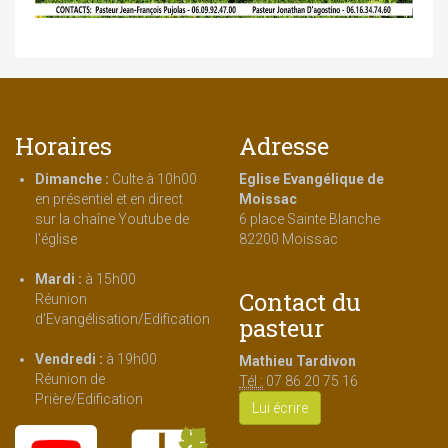
Horaires
Adresse
Dimanche :
Culte à 10h00
Eglise Evangélique de
en présentiel et en direct
Moissac
sur la chaîne Youtube de
6 place Sainte Blanche
l'église
82200 Moissac
Mardi :
à 15h00
Contact du
Réunion
d'Evangélisation/Edification
pasteur
Vendredi :
à 19h00
Mathieu Tardivon
Réunion de
Tél :
07 86 20 75 16
Prière/Edification
Lui écrire